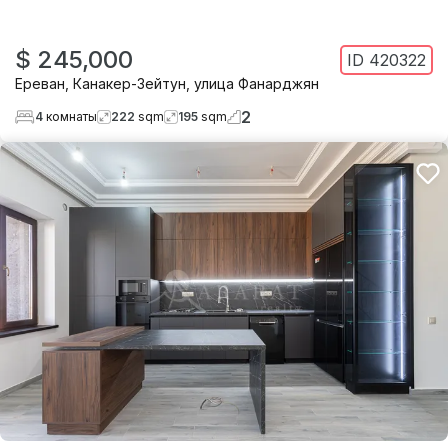
$ 245,000
ID
420322
Ереван
,
Канакер-Зейтун
,
улица Фанарджян
2
4
комнаты
222
sqm
195
sqm