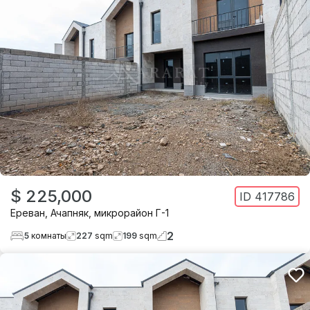
$ 225,000
ID
417786
Ереван
,
Ачапняк
,
микрорайон Г-1
2
5
комнаты
227
sqm
199
sqm