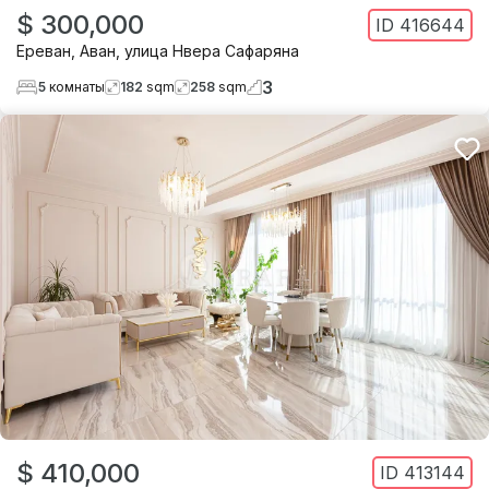
$ 300,000
ID
416644
Ереван
,
Аван
,
улица Нвера Сафаряна
3
5
комнаты
182
sqm
258
sqm
$ 410,000
ID
413144