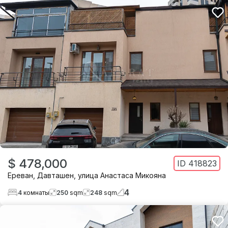
$ 478,000
ID
418823
Ереван
,
Давташен
,
улица Анастаса Микояна
4
4
комнаты
250
sqm
248
sqm