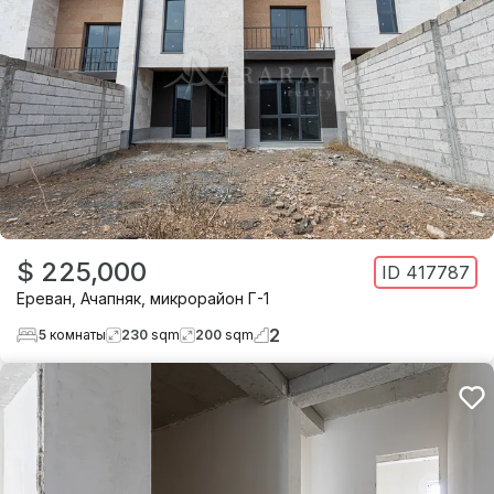
$ 225,000
ID
417787
Ереван
,
Ачапняк
,
микрорайон Г-1
2
5
комнаты
230
sqm
200
sqm