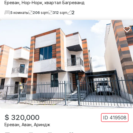
Ереван
,
Нор-Норк
,
квартал Багреванд
2
5
комнаты
206
sqm
312
sqm
$ 320,000
ID
419508
Ереван
,
Аван
,
Ариндж