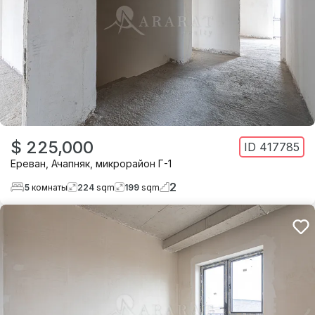
$ 225,000
ID
417785
Ереван
,
Ачапняк
,
микрорайон Г-1
2
5
комнаты
224
sqm
199
sqm