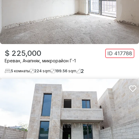
$ 225,000
ID
417788
Ереван
,
Ачапняк
,
микрорайон Г-1
2
5
комнаты
224
sqm
199.56
sqm