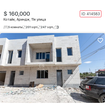
$ 160,000
ID
414583
Котайк
,
Ариндж
,
11я улица
3
5
комнаты
201
sqm
247
sqm