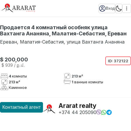
Вход
Продается 4 комнатный особняк улица
Вахтанга Ананяна, Малатия-Себастия, Ереван
Ереван
,
Малатия-Себастия
,
улица Вахтанга Ананяна
Нет в наличии
$ 200,000
ID:
372122
$ 939
/ ք․մ․
4
комнаты
213
м²
213
м²
1
ванные комнаты
Каменное
Ararat realty
Контактный агент
+374 44 205090