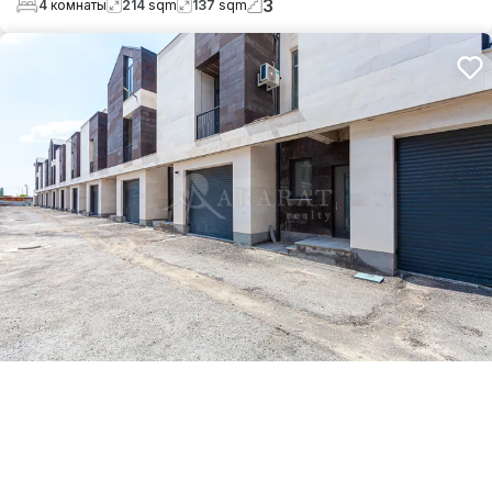
3
4
комнаты
214
sqm
137
sqm