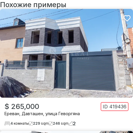
Похожие примеры
$ 265,000
ID
419436
Ереван
,
Давташен
,
улица Геворгяна
2
4
комнаты
229
sqm
246
sqm